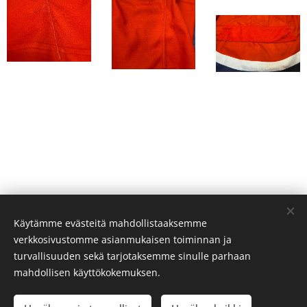
Käytämme evästeitä mahdollistaaksemme
verkkosivustomme asianmukaisen toiminnan ja
© 2019 Gabi Hakanen
turvallisuuden sekä tarjotaksemme sinulle parhaan
Evästeet
mahdollisen käyttökokemuksen.
Kielet