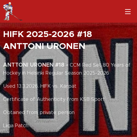
HIFK 2025-2026 #18
ANTTONI URONEN
ANTTONI URONEN #18 -
CCM Red Set 80 Years of
Hockey in Helsinki Regular Season 2025-2026
Used 13.3.2026. HIFK vs. Kärpät
Certificate of Authenticity from KSB Sport
Obtained from private person
Liiga Patch