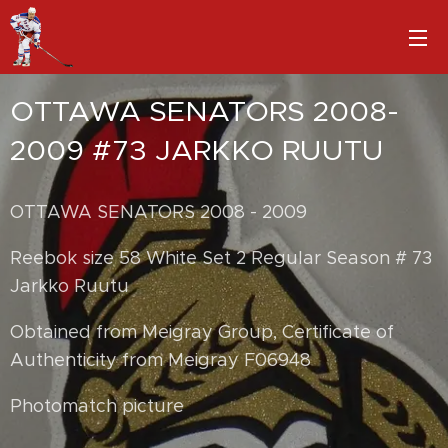
OTTAWA SENATORS 2008-
2009 #73 JARKKO RUUTU
OTTAWA SENATORS 2008 - 2009
Reebok size 58 White Set 2 Regular Season # 73
Jarkko Ruutu
Obtained from Meigray Group, Certificate of
Authenticity from Meigray F06948
Photomatch picture