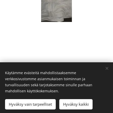
Käytämme evästeitä mahdollistaaksemme
verkkosivustomme asianmukaisen toiminnan ja
© 2019 Gabi Hakanen
turvallisuuden sekä tarjotaksemme sinulle parhaan
Evästeet
mahdollisen käyttökokemuksen.
Kielet
Hyväksy vain tarpeelliset
Hyväksy kaikki
Suomi
English