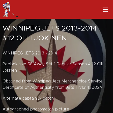
WINNIPEG JETS 2013-2014
#12 OLLI JOKINEN
WINNIPEG JETS 2013 - 2014
Reebok size 58 Away Set 1 Regular Season # 12 Olli
Jokinen
Obtained from Winnipeg Jets Merchendice Service,
Certificate of Authenticity from Jets TN13142002A
Alternate captain A patch
Autographed photomatch picture